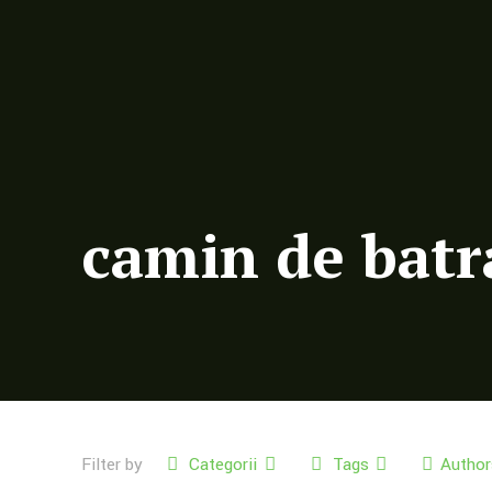
camin de batr
Filter by
Categorii
Tags
Author