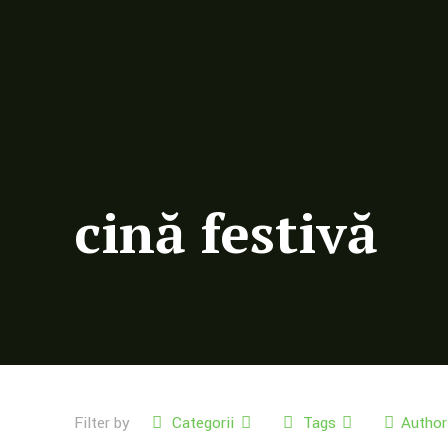
cină festivă
Filter by
Categorii
Tags
Author