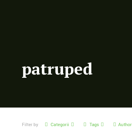
patruped
Filter by
Categorii
Tags
Author