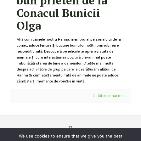
bun prieten de la
Conacul Bunicii
Olga
Află cum câinele nostru Hanna, membru al personalului de la
conac, aduce fericire și bucurie bunicilor noștri prin iubirea ei
necondiționată. Descoperă beneficiile terapiei asistate de
animale și cum interacțiunea pozitivă om-animal poate
îmbunătăți starea de bine a oamenilor. Citește mai multe
despre activitățile de grup pe care le desfășurăm alături de
Hanna și cum atașamentul față de animale ne poate aduce
zâmbete și momente de voioșie în viață.
Citeste mai mult
We use cookies to ensure that we give you the best